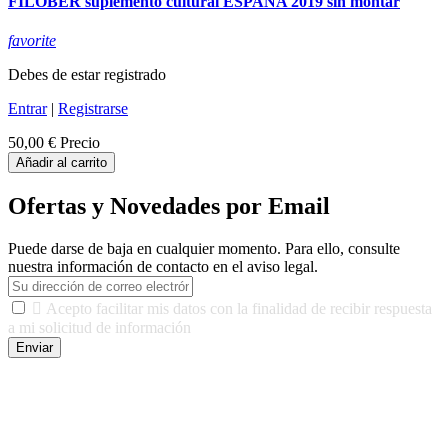
FILOBER suplemento cultural ESPAÑA 2019 sin montar
favorite
Debes de estar registrado
Entrar
|
Registrarse
50,00 €
Precio
Añadir al carrito
Ofertas y Novedades por Email
Puede darse de baja en cualquier momento. Para ello, consulte
nuestra información de contacto en el aviso legal.

Acepto facilitar mis datos con la finalidad de recibir respuesta
a mi solicitud de información
Enviar
De conformidad con las leyes y normativas aplicables, tienes
derecho a acceder, rectificar, limitar el tratamiento, oposición,
portabilidad y supresión de tus datos. Responsable De Tratamiento:
Javier Agustin Lopez Berdejo Finalidad: Mantener relaciones
comerciales/transaccionales con los usuarios interesados.