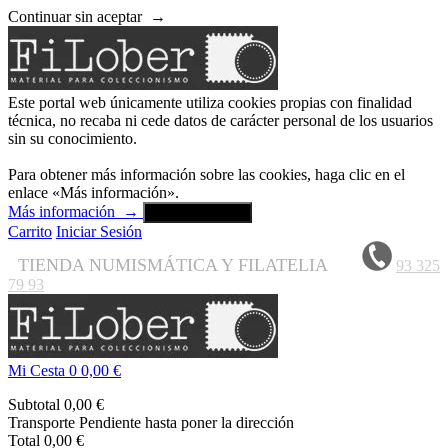
Continuar sin aceptar
→
Este portal web únicamente utiliza cookies propias con finalidad
técnica, no recaba ni cede datos de carácter personal de los usuarios
sin su conocimiento.
Para obtener más información sobre las cookies, haga clic en el
enlace «Más información».
Más información
→
Aceptar y cerrar
Carrito
Iniciar Sesión
TIENDA NUMISMÁTICA Y FILATELIA
93 325
79 93
Mi Cesta
0
0,00 €
Subtotal
0,00 €
Transporte
Pendiente hasta poner la dirección
Total
0,00 €