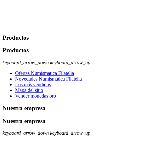
Legitimación: Consentimiento del usuario interesado. Destinatarios:
No se cederán datos a terceros, salvo autorización expresa del
usuario u obligación o permiso legal. Derechos: Acceso,
rectificación, supresión y oposición, entre otros. Para saber cómo
ejercer estos derechos visite nuestra página de
protección de datos
.
Productos
Productos
keyboard_arrow_down
keyboard_arrow_up
Ofertas Numismatica Filatelia
Novedades Numismatica Filatelia
Los más vendidos
Mapa del sitio
Vender monedas oro
Nuestra empresa
Nuestra empresa
keyboard_arrow_down
keyboard_arrow_up