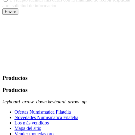
a mi solicitud de información
Enviar
De conformidad con las leyes y normativas aplicables, tienes
derecho a acceder, rectificar, limitar el tratamiento, oposición,
portabilidad y supresión de tus datos. Responsable De Tratamiento:
Javier Agustin Lopez Berdejo Finalidad: Mantener relaciones
comerciales/transaccionales con los usuarios interesados.
Legitimación: Consentimiento del usuario interesado. Destinatarios:
No se cederán datos a terceros, salvo autorización expresa del
usuario u obligación o permiso legal. Derechos: Acceso,
rectificación, supresión y oposición, entre otros. Para saber cómo
ejercer estos derechos visite nuestra página de
protección de datos
.
Productos
Productos
keyboard_arrow_down
keyboard_arrow_up
Ofertas Numismatica Filatelia
Novedades Numismatica Filatelia
Los más vendidos
Mapa del sitio
Vender monedas oro