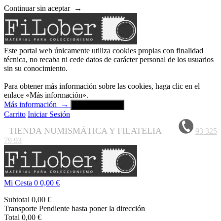
Continuar sin aceptar
→
Este portal web únicamente utiliza cookies propias con finalidad
técnica, no recaba ni cede datos de carácter personal de los usuarios
sin su conocimiento.
Para obtener más información sobre las cookies, haga clic en el
enlace «Más información».
Más información
→
Aceptar y cerrar
Carrito
Iniciar Sesión
TIENDA NUMISMÁTICA Y FILATELIA
93 325
79 93
Mi Cesta
0
0,00 €
Subtotal
0,00 €
Transporte
Pendiente hasta poner la dirección
Total
0,00 €