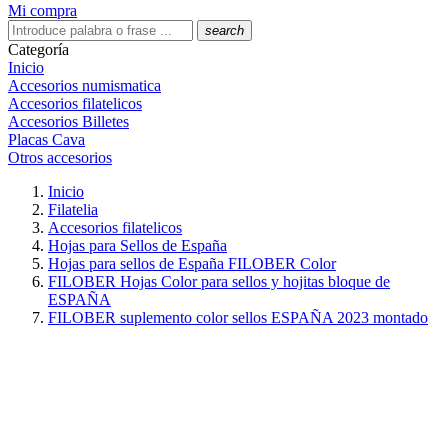
Mi compra
search
Categoría
Inicio
Accesorios numismatica
Accesorios filatelicos
Accesorios Billetes
Placas Cava
Otros accesorios
Inicio
Filatelia
Accesorios filatelicos
Hojas para Sellos de España
Hojas para sellos de España FILOBER Color
FILOBER Hojas Color para sellos y hojitas bloque de
ESPAÑA
FILOBER suplemento color sellos ESPAÑA 2023 montado