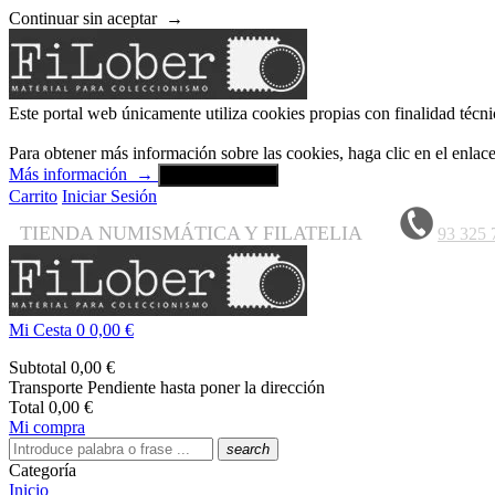
Continuar sin aceptar
→
Este portal web únicamente utiliza cookies propias con finalidad técni
Para obtener más información sobre las cookies, haga clic en el enla
Más información
→
Aceptar y cerrar
Carrito
Iniciar Sesión
TIENDA NUMISMÁTICA Y FILATELIA
93 325 
Mi Cesta
0
0,00 €
Subtotal
0,00 €
Transporte
Pendiente hasta poner la dirección
Total
0,00 €
Mi compra
search
Categoría
Inicio