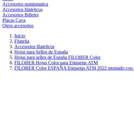
Accesorios numismatica
Accesorios filatelicos
Accesorios Billetes
Placas Cava
Otros accesorios
Inicio
Filatelia
Accesorios filatelicos
Hojas para Sellos de España
Hojas para sellos de España FILOBER Color
FILOBER Hojas Color para Etiquetas ATM
FILOBER Color ESPAÑA Etiquetas ATM 2022 montado con e