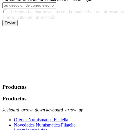

Acepto facilitar mis datos con la finalidad de recibir respuesta
a mi solicitud de información
Enviar
De conformidad con las leyes y normativas aplicables, tienes
derecho a acceder, rectificar, limitar el tratamiento, oposición,
portabilidad y supresión de tus datos. Responsable De Tratamiento:
Javier Agustin Lopez Berdejo Finalidad: Mantener relaciones
comerciales/transaccionales con los usuarios interesados.
Legitimación: Consentimiento del usuario interesado. Destinatarios:
No se cederán datos a terceros, salvo autorización expresa del
usuario u obligación o permiso legal. Derechos: Acceso,
rectificación, supresión y oposición, entre otros. Para saber cómo
ejercer estos derechos visite nuestra página de
protección de datos
.
Productos
Productos
keyboard_arrow_down
keyboard_arrow_up
Ofertas Numismatica Filatelia
Novedades Numismatica Filatelia