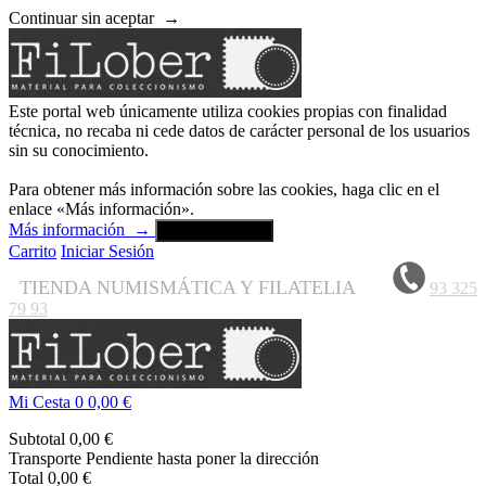
Continuar sin aceptar
→
Este portal web únicamente utiliza cookies propias con finalidad
técnica, no recaba ni cede datos de carácter personal de los usuarios
sin su conocimiento.
Para obtener más información sobre las cookies, haga clic en el
enlace «Más información».
Más información
→
Aceptar y cerrar
Carrito
Iniciar Sesión
TIENDA NUMISMÁTICA Y FILATELIA
93 325
79 93
Mi Cesta
0
0,00 €
Subtotal
0,00 €
Transporte
Pendiente hasta poner la dirección
Total
0,00 €