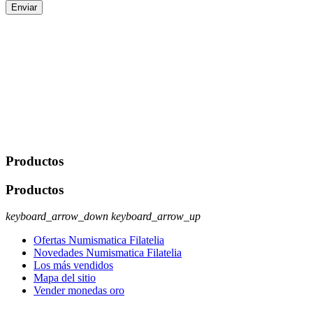
Enviar
De conformidad con las leyes y normativas aplicables, tienes
derecho a acceder, rectificar, limitar el tratamiento, oposición,
portabilidad y supresión de tus datos. Responsable De Tratamiento:
Javier Agustin Lopez Berdejo Finalidad: Mantener relaciones
comerciales/transaccionales con los usuarios interesados.
Legitimación: Consentimiento del usuario interesado. Destinatarios:
No se cederán datos a terceros, salvo autorización expresa del
usuario u obligación o permiso legal. Derechos: Acceso,
rectificación, supresión y oposición, entre otros. Para saber cómo
ejercer estos derechos visite nuestra página de
protección de datos
.
Productos
Productos
keyboard_arrow_down
keyboard_arrow_up
Ofertas Numismatica Filatelia
Novedades Numismatica Filatelia
Los más vendidos
Mapa del sitio
Vender monedas oro