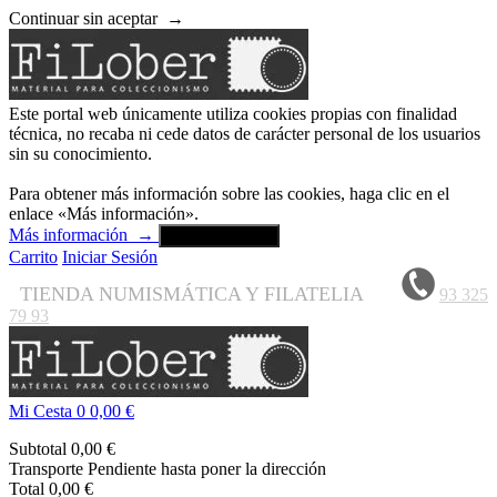
Continuar sin aceptar
→
Este portal web únicamente utiliza cookies propias con finalidad
técnica, no recaba ni cede datos de carácter personal de los usuarios
sin su conocimiento.
Para obtener más información sobre las cookies, haga clic en el
enlace «Más información».
Más información
→
Aceptar y cerrar
Carrito
Iniciar Sesión
TIENDA NUMISMÁTICA Y FILATELIA
93 325
79 93
Mi Cesta
0
0,00 €
Subtotal
0,00 €
Transporte
Pendiente hasta poner la dirección
Total
0,00 €