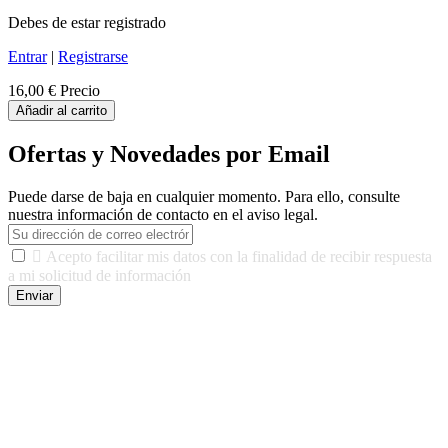
Debes de estar registrado
Entrar
|
Registrarse
16,00 €
Precio
Añadir al carrito
Ofertas y Novedades por Email
Puede darse de baja en cualquier momento. Para ello, consulte
nuestra información de contacto en el aviso legal.

Acepto facilitar mis datos con la finalidad de recibir respuesta
a mi solicitud de información
Enviar
De conformidad con las leyes y normativas aplicables, tienes
derecho a acceder, rectificar, limitar el tratamiento, oposición,
portabilidad y supresión de tus datos. Responsable De Tratamiento:
Javier Agustin Lopez Berdejo Finalidad: Mantener relaciones
comerciales/transaccionales con los usuarios interesados.
Legitimación: Consentimiento del usuario interesado. Destinatarios:
No se cederán datos a terceros, salvo autorización expresa del
usuario u obligación o permiso legal. Derechos: Acceso,