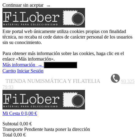
Continuar sin aceptar
→
Este portal web únicamente utiliza cookies propias con finalidad
técnica, no recaba ni cede datos de carácter personal de los usuarios
sin su conocimiento.
Para obtener más información sobre las cookies, haga clic en el
enlace «Más información».
Más información
→
Aceptar y cerrar
Carrito
Iniciar Sesión
TIENDA NUMISMÁTICA Y FILATELIA
93 325
79 93
Mi Cesta
0
0,00 €
Subtotal
0,00 €
Transporte
Pendiente hasta poner la dirección
Total
0,00 €