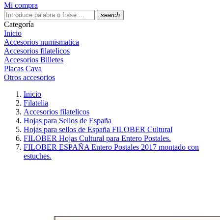
Mi compra
search
Categoría
Inicio
Accesorios numismatica
Accesorios filatelicos
Accesorios Billetes
Placas Cava
Otros accesorios
Inicio
Filatelia
Accesorios filatelicos
Hojas para Sellos de España
Hojas para sellos de España FILOBER Cultural
FILOBER Hojas Cultural para Entero Postales.
FILOBER ESPAÑA Entero Postales 2017 montado con
estuches.