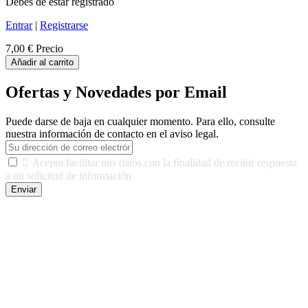
Debes de estar registrado
Entrar
|
Registrarse
7,00 €
Precio
Añadir al carrito
Ofertas y Novedades por Email
Puede darse de baja en cualquier momento. Para ello, consulte
nuestra información de contacto en el aviso legal.

Acepto facilitar mis datos con la finalidad de recibir respuesta
a mi solicitud de información
Enviar
De conformidad con las leyes y normativas aplicables, tienes
derecho a acceder, rectificar, limitar el tratamiento, oposición,
portabilidad y supresión de tus datos. Responsable De Tratamiento:
Javier Agustin Lopez Berdejo Finalidad: Mantener relaciones
comerciales/transaccionales con los usuarios interesados.
Legitimación: Consentimiento del usuario interesado. Destinatarios:
No se cederán datos a terceros, salvo autorización expresa del
usuario u obligación o permiso legal. Derechos: Acceso,
rectificación, supresión y oposición, entre otros. Para saber cómo