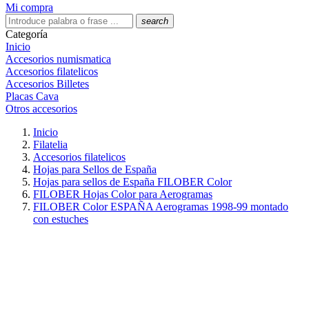
Mi compra
search
Categoría
Inicio
Accesorios numismatica
Accesorios filatelicos
Accesorios Billetes
Placas Cava
Otros accesorios
Inicio
Filatelia
Accesorios filatelicos
Hojas para Sellos de España
Hojas para sellos de España FILOBER Color
FILOBER Hojas Color para Aerogramas
FILOBER Color ESPAÑA Aerogramas 1998-99 montado
con estuches