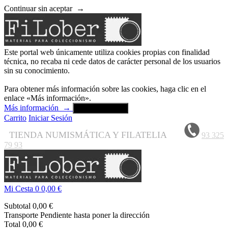
Continuar sin aceptar
→
Este portal web únicamente utiliza cookies propias con finalidad
técnica, no recaba ni cede datos de carácter personal de los usuarios
sin su conocimiento.
Para obtener más información sobre las cookies, haga clic en el
enlace «Más información».
Más información
→
Aceptar y cerrar
Carrito
Iniciar Sesión
TIENDA NUMISMÁTICA Y FILATELIA
93 325
79 93
Mi Cesta
0
0,00 €
Subtotal
0,00 €
Transporte
Pendiente hasta poner la dirección
Total
0,00 €