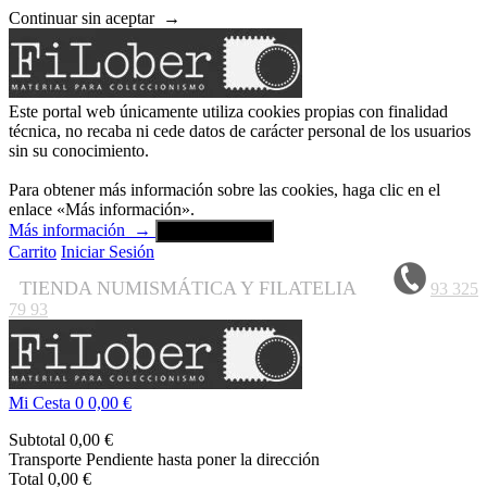
Continuar sin aceptar
→
Este portal web únicamente utiliza cookies propias con finalidad
técnica, no recaba ni cede datos de carácter personal de los usuarios
sin su conocimiento.
Para obtener más información sobre las cookies, haga clic en el
enlace «Más información».
Más información
→
Aceptar y cerrar
Carrito
Iniciar Sesión
TIENDA NUMISMÁTICA Y FILATELIA
93 325
79 93
Mi Cesta
0
0,00 €
Subtotal
0,00 €
Transporte
Pendiente hasta poner la dirección
Total
0,00 €