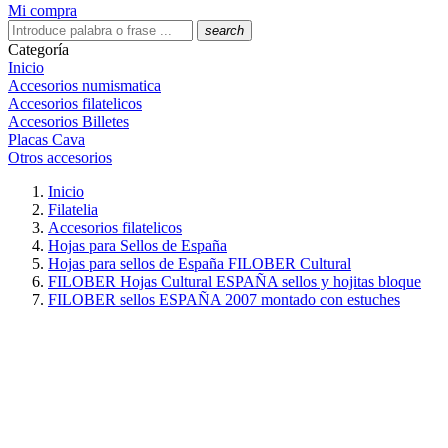
Mi compra
search
Categoría
Inicio
Accesorios numismatica
Accesorios filatelicos
Accesorios Billetes
Placas Cava
Otros accesorios
Inicio
Filatelia
Accesorios filatelicos
Hojas para Sellos de España
Hojas para sellos de España FILOBER Cultural
FILOBER Hojas Cultural ESPAÑA sellos y hojitas bloque
FILOBER sellos ESPAÑA 2007 montado con estuches